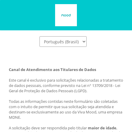
Canal de Atendimento aos Titulares de Dados
Este canal é exclusivo para solicitações relacionadas a tratamento 
de dados pessoais, conforme previsto na Lei n° 13709/2018 - Lei 
Geral de Proteção de Dados Pessoais (LGPD).
Todas as informações contidas neste formulário são coletadas 
com o intuito de permitir que sua solicitação seja atendida e 
destinam-se exclusivamente ao uso da Viva Mood, uma empresa 
MDNE.
A solicitação deve ser respondida pelo titular 
maior de idade
, 