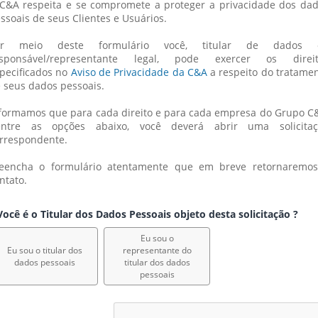
C&A respeita e se compromete a proteger a privacidade dos dad
ssoais de seus Clientes e Usuários.
or meio deste formulário você, titular de dados o
esponsável/representante legal, pode exercer os direito
pecificados no 
Aviso de Privacidade da C&A
 a respeito do tratamen
 seus dados pessoais.
formamos que para cada direito e para cada empresa do Grupo C&
entre as opções abaixo, você deverá abrir uma solicitaçã
rrespondente.
eencha o formulário atentamente que em breve retornaremos
ntato.
ocê é o Titular dos Dados Pessoais objeto desta solicitação ?
Eu sou o
Eu sou o titular dos
representante do
dados pessoais
titular dos dados
pessoais